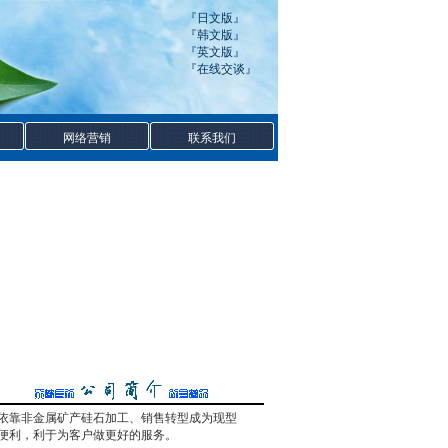
『
日文版
』
『
韩文版
』
『
英文版
』
『
在线交谈
』
网络营销
联系我们
期依靠非金属矿产硅石加工、销售转型成为现型
通便利，利于为客户做更好的服务。