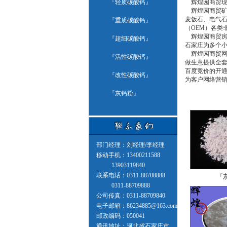
『
轻质碳酸钙
』
辉煌园商贸现
辉煌园商贸矿
麦饭石、电气
『
重质碳酸钙
』
（OEM）各类
辉煌园商贸房
『
超细碳酸钙
』
石家庄为多个
辉煌园商贸网
『
活性碳酸钙
』
做生意提供全
百度竞价的开通
『
改性碳酸钙
』
为客户网络营
『
灰钙粉
』
部门经理：刘经理/李经理
移动手机：13400211588
13903119840
联系电话：0311-88708888
『
0311-88709888
公司传真：0311-88709840
电子邮箱：86234885@163.com
邮政编码：050041
通讯地址：河北省石家庄市