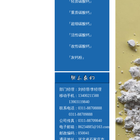
『
轻质碳酸钙
』
『
重质碳酸钙
』
『
超细碳酸钙
』
『
活性碳酸钙
』
『
改性碳酸钙
』
『
灰钙粉
』
部门经理：刘经理/李经理
移动手机：13400211588
13903119840
联系电话：0311-88708888
0311-88709888
公司传真：0311-88709840
电子邮箱：86234885@163.com
邮政编码：050041
通讯地址：河北省石家庄市