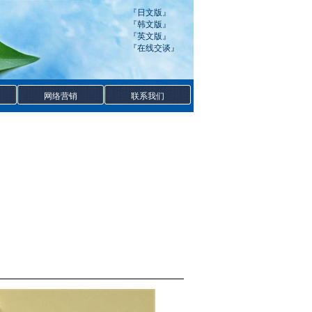
『
日文版
』
『
韩文版
』
『
英文版
』
『
在线交谈
』
网络营销
联系我们