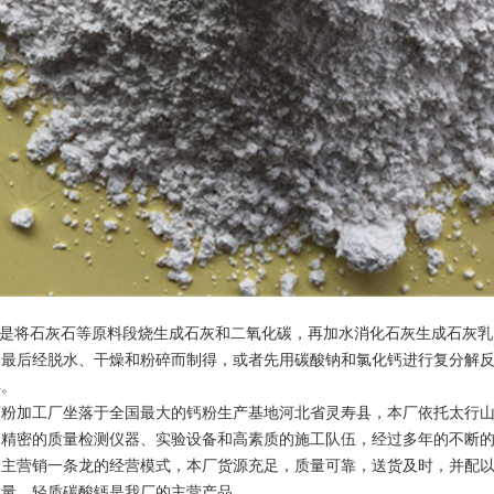
是将石灰石等原料段烧生成石灰和二氧化碳，再加水消化石灰生成石灰乳
，最后经脱水、干燥和粉碎而制得，或者先用碳酸钠和氯化钙进行复分解
得。
钙粉加工厂坐落于全国最大的钙粉生产基地河北省灵寿县，本厂依托太行
，精密的质量检测仪器、实验设备和高素质的施工队伍，经过多年的不断
自主营销一条龙的经营模式，本厂货源充足，质量可靠，送货及时，并配
质量，轻质碳酸钙是我厂的主营产品。