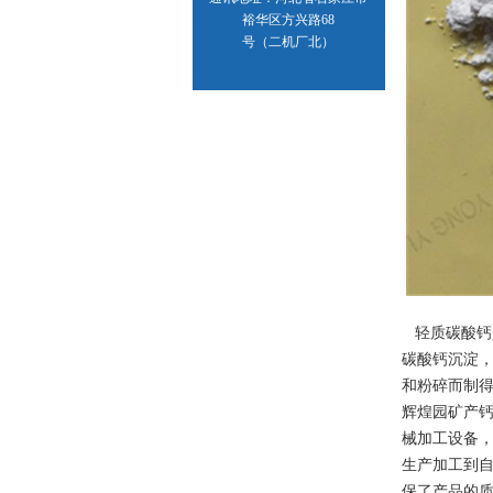
裕华区方兴路68
号（二机厂北）
轻质碳酸钙
碳酸钙沉淀
和粉碎而制
辉煌园矿产
械加工设备
生产加工到
保了产品的