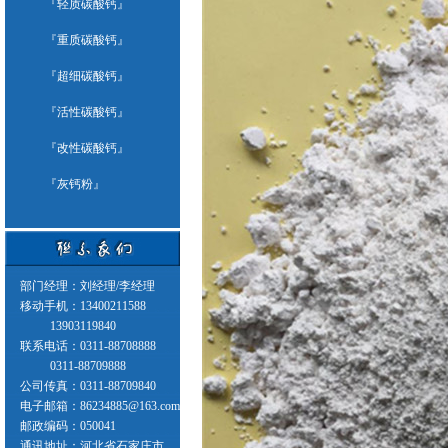
『
轻质碳酸钙
』
『
重质碳酸钙
』
『
超细碳酸钙
』
『
活性碳酸钙
』
『
改性碳酸钙
』
『
灰钙粉
』
部门经理：刘经理/李经理
移动手机：13400211588
13903119840
联系电话：0311-88708888
0311-88709888
公司传真：0311-88709840
电子邮箱：86234885@163.com
邮政编码：050041
通讯地址：河北省石家庄市