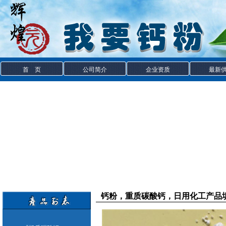
首 页
公司简介
企业资质
最新
钙粉，重质碳酸钙，日用化工产品填料用钙