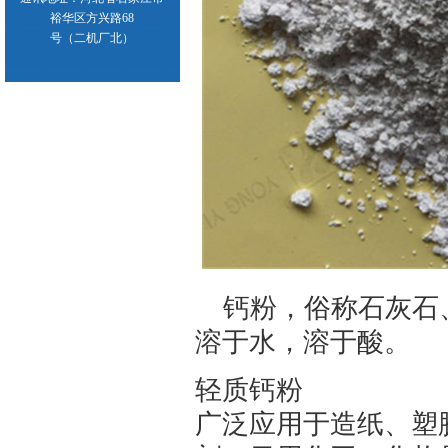
裕华区方兴路68
号（二机厂北）
钙粉，俗称石灰石、
溶于水，溶于酸。
轻质钙粉
广泛应用于造纸、塑