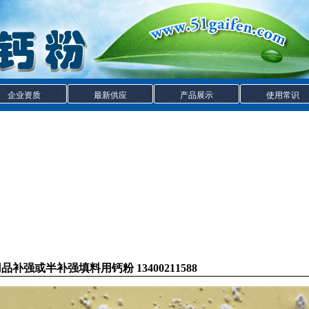
企业资质
最新供应
产品展示
使用常识
补强或半补强填料用钙粉 13400211588