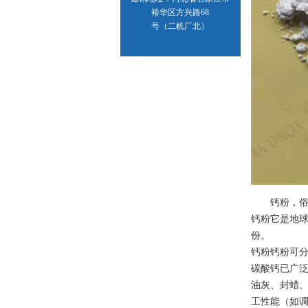
裕华区方兴路68
号（二机厂北）
钙粉，俗称
钙粉它是地
份。
钙粉钙粉可
碳酸钙已广
油灰、封蜡、
工性能（如