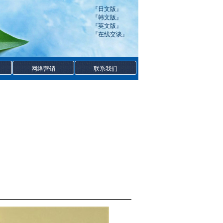
『
日文版
』
『
韩文版
』
『
英文版
』
『
在线交谈
』
网络营销
联系我们