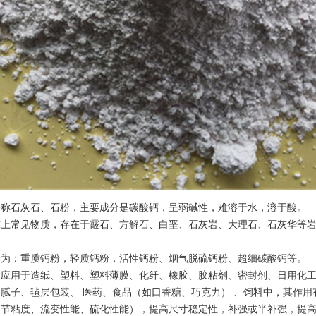
石灰石、石粉，主要成分是碳酸钙，呈弱碱性，难溶于水，溶于酸。
球上常见物质，存在于霰石、方解石、白垩、石灰岩、大理石、石灰华等
分为：重质钙粉，轻质钙粉，活性钙粉、烟气脱硫钙粉、超细碳酸钙等。
泛应用于造纸、塑料、塑料薄膜、化纤、橡胶、胶粘剂、密封剂、日用化
腻子、毡层包装、 医药、食品（如口香糖、巧克力） 、饲料中，其作
调节粘度、流变性能、硫化性能），提高尺寸稳定性，补强或半补强，提