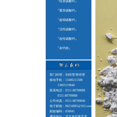
『
轻质碳酸钙
』
『
重质碳酸钙
』
『
超细碳酸钙
』
『
活性碳酸钙
』
『
改性碳酸钙
』
『
灰钙粉
』
部门经理：刘经理/李经理
移动手机：13400211588
13903119840
联系电话：0311-88708888
0311-88709888
公司传真：0311-88709840
电子邮箱：86234885@163.com
邮政编码：050041
通讯地址：河北省石家庄市