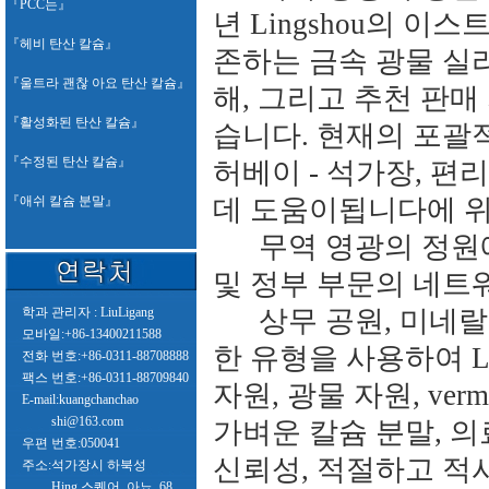
『
PCC는
』
년 Lingshou의 이
『
헤비 탄산 칼슘
』
존하는 금속 광물 실
『
울트라 괜찮 아요 탄산 칼슘
』
해, 그리고 추천 판매
『
활성화된 탄산 칼슘
』
습니다. 현재의 포괄적
『
수정된 탄산 칼슘
』
허베이 - 석가장, 편
『
애쉬 칼슘 분말
』
데 도움이됩니다에 위
무역 영광의 정원
및 정부 부문의 네트
학과 관리자 : LiuLigang
상무 공원, 미네랄
모바일:+86-13400211588
한 유형을 사용하여 Lin
전화 번호:+86-0311-88708888
팩스 번호:+86-0311-88709840
자원, 광물 자원, verm
E-mail:kuangchanchao
shi@163.com
가벼운 칼슘 분말, 의료, 
우편 번호:050041
신뢰성, 적절하고 적
주소:석가장시 하북성
Hing 스퀘어, 아뇨, 68,