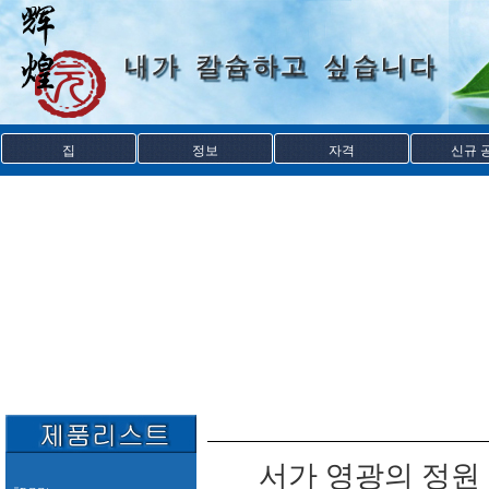
집
정보
자격
신규 
서가 영광의 정원 상