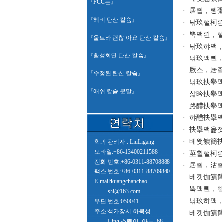
『
PCC는
』
·
居죕，렝
『
헤비 탄산 칼슘
』
·
낚玖뺄柯
·
뿍맥뢴，
『
울트라 괜찮 아요 탄산 칼슘
』
·
낚玖햐맥
『
활성화된 탄산 칼슘
』
·
낚玖맥뢴
·
厥스，居
『
수정된 탄산 칼슘
』
·
낚玖抉擧
『
애쉬 칼슘 분말
』
·
삶昑抉擧
·
路醴抉擧
·
햐醴抉擧
·
抉擧맥옮
·
베왯饋簡
학과 관리자 : LiuLigang
모바일:+86-13400211588
·
莖횔뺄柯
전화 번호:+86-0311-88708888
·
居죕，沽
팩스 번호:+86-0311-88709840
·
베켓伽饋
E-mail:kuangchanchao
·
뿍맥뢴，
shi@163.com
·
낚玖햐맥
우편 번호:050041
주소:석가장시 하북성
·
베켓伽饋
Hing 스퀘어, 아뇨, 68,