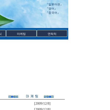
『
일본어판
』
『
영어
』
『
중국어
』
식
마케팅
연락처
[2009/12/8]
[2009/12/8]