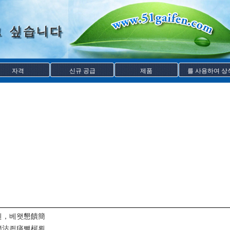
자격
신규 공급
제품
를 사용하여 상
뢴，베왯懇饋簡
簡沽죕痰뺄柯뢴